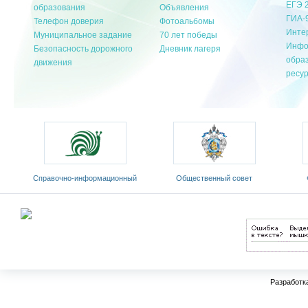
ЕГЭ 
образования
Объявления
ГИА-
Телефон доверия
Фотоальбомы
Инте
Муниципальное задание
70 лет победы
Инфо
Безопасность дорожного
Дневник лагеря
обра
движения
ресу
Cправочно-информационный
Общественный совет
портал «Русский язык»
Министерства образования и
«Ро
оды
науки РФ
Разработк