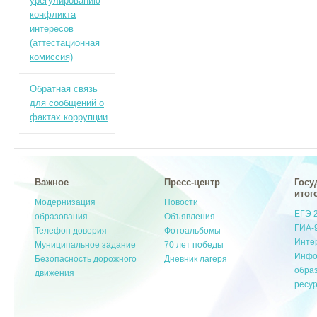
урегулированию
конфликта
интересов
(аттестационная
комиссия)
Обратная связь
для сообщений о
фактах коррупции
Важное
Пресс-центр
Госу
итог
Модернизация
Новости
ЕГЭ 
образования
Объявления
ГИА-
Телефон доверия
Фотоальбомы
Инте
Муниципальное задание
70 лет победы
Инфо
Безопасность дорожного
Дневник лагеря
обра
движения
ресу