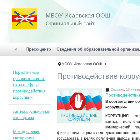
МБОУ Исаевская ООШ
Официальный сайт
Пресс-центр
Сведения об образовательной организа
МБОУ Исаевская ООШ
Нормативные
Противодействие корру
правовые и иные
акты в сфере
Создано: 16 янва
противодействия
Противодействи
коррупции
В соответствии со
коррупции»
Антикоррупционная
КОРРУПЦИЯ
— это
экспертиза
взятки, получен
коммерческий по
Методические
физическим лицом своего должностного пол
материалы
государства в целях получения выгоды в ви