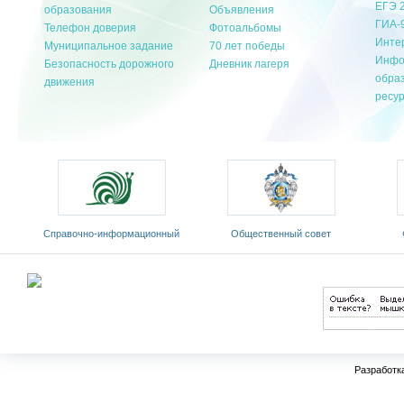
ЕГЭ 
образования
Объявления
ГИА-
Телефон доверия
Фотоальбомы
Инте
Муниципальное задание
70 лет победы
Инфо
Безопасность дорожного
Дневник лагеря
обра
движения
ресу
нный
Общественный совет
Федеральный портал
к»
Министерства образования и
«Российское образование»
о
науки РФ
Разработк