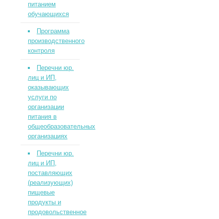
питанием
обучающихся
Программа
производственного
контроля
Перечни юр.
лиц и ИП,
оказывающих
услуги по
организации
питания в
общеобразовательных
организациях
Перечни юр.
лиц и ИП,
поставляющих
(реализующих)
пищевые
продукты и
продовольственное