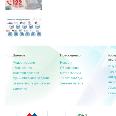
Важное
Пресс-центр
Госу
итог
Модернизация
Новости
ЕГЭ 
образования
Объявления
ГИА-
Телефон доверия
Фотоальбомы
Инте
Муниципальное задание
70 лет победы
Инфо
Безопасность дорожного
Дневник лагеря
обра
движения
ресу