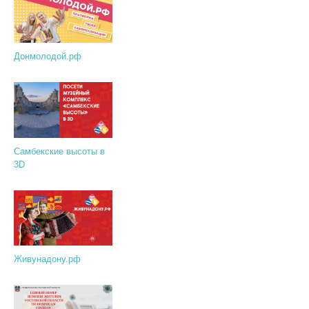
Донмолодой.рф
Самбекские высоты в
3D
Живунадону.рф