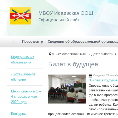
МБОУ Исаевская ООШ
Официальный сайт
Пресс-центр
Сведения об образовательной организа
МБОУ Исаевская ООШ
Деятельность
Модернизация
образования
Билет в будущее
Дистанционное
Создано: 21 октяб
обучение
"Билет в будуще
Определение с бу
ответственный шаг
Мероприятия в 1 –
где выбор професс
4 классах в мае
необходимо уделит
2020 года
целям ребенка. Ка
свою «призвание»?
Конкурсы,
процесс более осознанным и менее тревожн