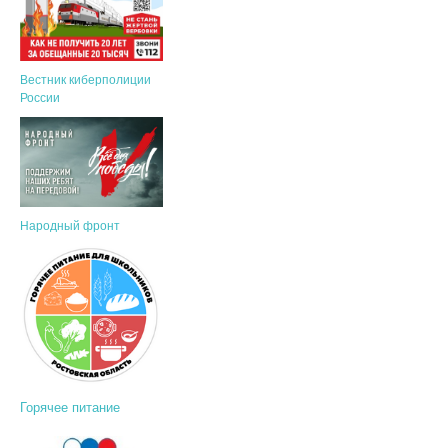
Вестник киберполиции
России
Народный фронт
Горячее питание