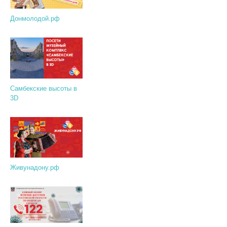
Донмолодой.рф
Самбекские высоты в
3D
Живунадону.рф