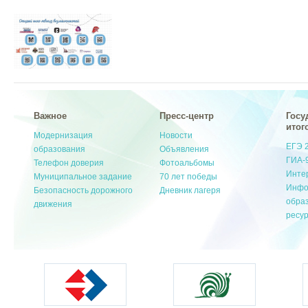
Важное
Пресс-центр
Госу
итог
Модернизация
Новости
ЕГЭ 
образования
Объявления
ГИА-
Телефон доверия
Фотоальбомы
Инте
Муниципальное задание
70 лет победы
Инфо
Безопасность дорожного
Дневник лагеря
обра
движения
ресу