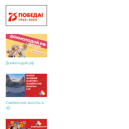
Донмолодой.рф
Самбекские высоты в
3D