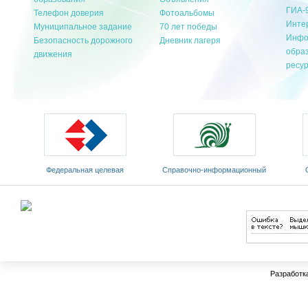
ГИА-
Телефон доверия
Фотоальбомы
Инте
Муниципальное задание
70 лет победы
Инфо
Безопасность дорожного
Дневник лагеря
обра
движения
ресу
ная целевая
Cправочно-информационный
Общественный совет
а развития
портал «Русский язык»
Министерства образования
а 2011-2015 годы
науки РФ
Разработк