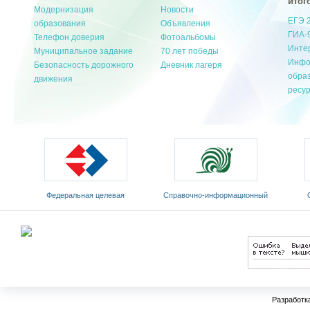
итог
Модернизация
Новости
ЕГЭ 
образования
Объявления
ГИА-
Телефон доверия
Фотоальбомы
Инте
Муниципальное задание
70 лет победы
Инфо
Безопасность дорожного
Дневник лагеря
обра
движения
ресу
Федеральная целевая
Cправочно-информационный
программа развития
портал «Русский язык»
Мин
образования на 2011-2015 годы
Разработк