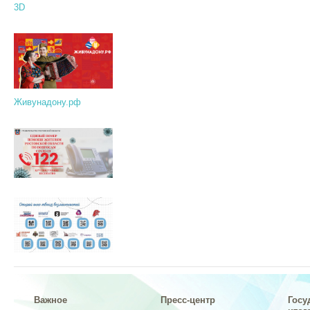
3D
Живунадону.рф
Важное
Пресс-центр
Госу