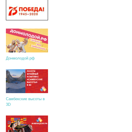
Донмолодой.рф
Самбекские высоты в
3D