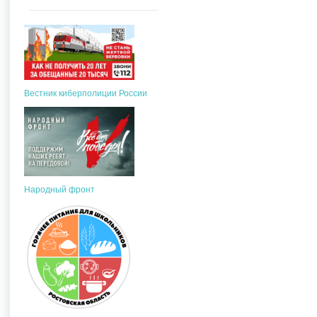
Вестник киберполиции России
Народный фронт