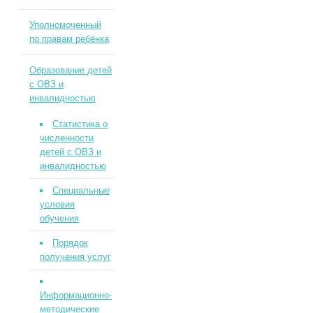
Уполномоченный
по правам ребёнка
Образование детей
с ОВЗ и
инвалидностью
Статистика о
численности
детей с ОВЗ и
инвалидностью
Специальные
условия
обучения
Порядок
получения услуг
Информационно-
методические