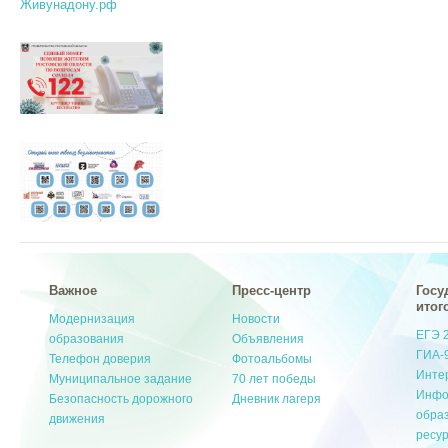
Живунадону.рф
Важное
Пресс-центр
Госу
итог
Модернизация
Новости
ЕГЭ 
образования
Объявления
ГИА-
Телефон доверия
Фотоальбомы
Инте
Муниципальное задание
70 лет победы
Инфо
Безопасность дорожного
Дневник лагеря
обра
движения
ресу