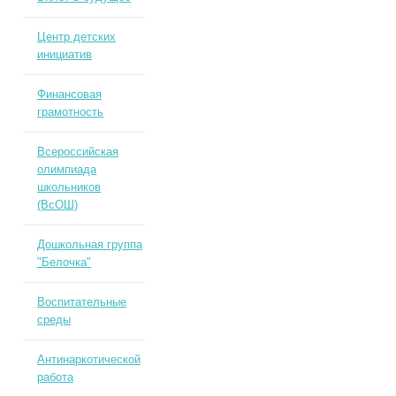
Центр детских
инициатив
Финансовая
грамотность
Всероссийская
олимпиада
школьников
(ВсОШ)
Дошкольная группа
"Белочка"
Воспитательные
среды
Антинаркотической
работа