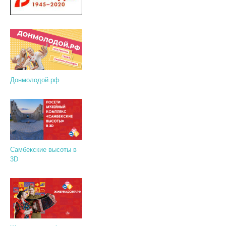
Донмолодой.рф
Самбекские высоты в
3D