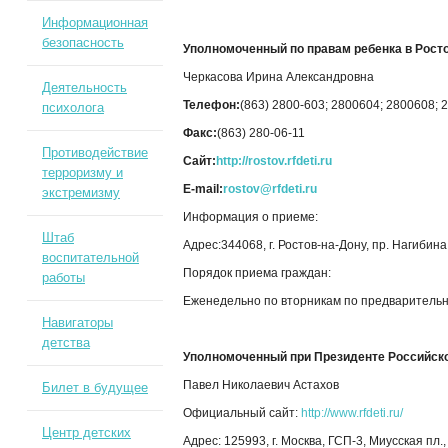
Информационная
безопасность
Уполномоченный по правам ребенка в Рост
Черкасова Ирина Александровна
Деятельность
Телефон:
(863) 2800-603; 2800604; 2800608; 
психолога
Факс:
(863) 280-06-11
Противодействие
Сайт:
http://rostov.rfdeti.ru
терроризму и
E-mail:
rostov@rfdeti.ru
экстремизму
Информация о приеме:
Штаб
Адрес:344068, г. Ростов-на-Дону, пр. Нагибина, 
воспитательной
Порядок приема граждан:
работы
Еженедельно по вторникам по предварительно
Навигаторы
детства
Уполномоченный при Президенте Российско
Павел Николаевич Астахов
Билет в будущее
Официальный сайт:
http://www.rfdeti.ru/
Центр детских
Адрес: 125993, г. Москва, ГСП-3, Миусская пл., 