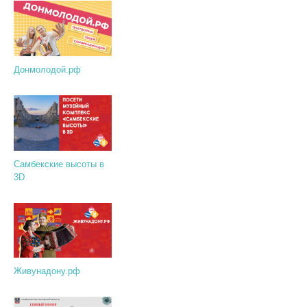
Донмолодой.рф
Самбекские высоты в
3D
Живунадону.рф