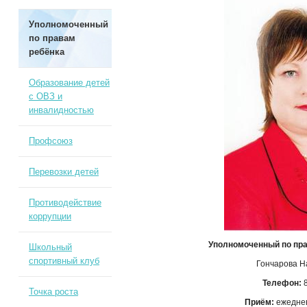
Уполномоченный
по правам
ребёнка
Образование детей
с ОВЗ и
инвалидностью
Профсоюз
Перевозки детей
Противодействие
коррупции
Уполномоченный по пра
Школьный
спортивный клуб
Гончарова Н
Телефон:
8
Точка роста
Приём:
ежеднев