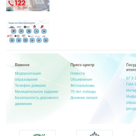
Важное
Пресс-центр
Госу
итог
Модернизация
Новости
ЕГЭ 
образования
Объявления
ГИА-
Телефон доверия
Фотоальбомы
Инте
Муниципальное задание
70 лет победы
Инфо
Безопасность дорожного
Дневник лагеря
обра
движения
ресу