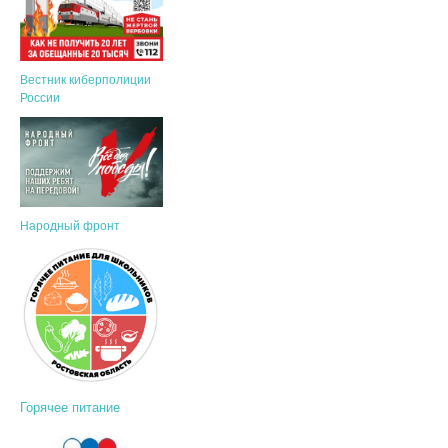
Вестник киберполиции
России
Народный фронт
Горячее питание