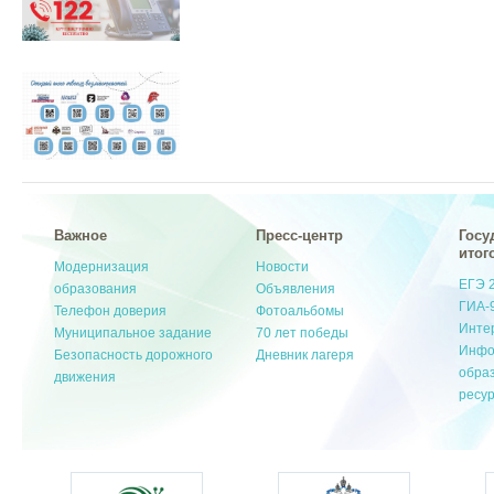
Важное
Пресс-центр
Госу
итог
Модернизация
Новости
ЕГЭ 
образования
Объявления
ГИА-
Телефон доверия
Фотоальбомы
Инте
Муниципальное задание
70 лет победы
Инфо
Безопасность дорожного
Дневник лагеря
обра
движения
ресу