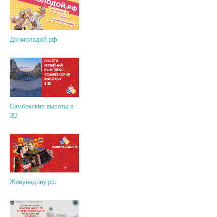
Донмолодой.рф
Самбекские высоты в
3D
Живунадону.рф